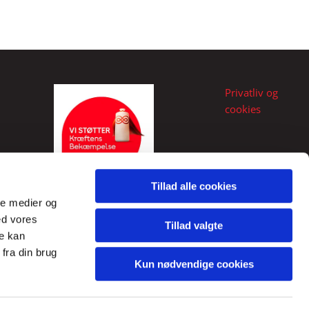
Privatliv og
cookies
Tillad alle cookies
ale medier og
ed vores
Tillad valgte
re kan
fra din brug
Kun nødvendige cookies