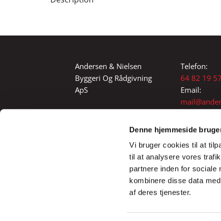
Andersen & Nielsen
Telefon:
Byggeri Og Rådgivning
64 82 19 5
ApS
Email:
mail@ander
Lindøvej 28
dk
5450 Otterup
Denne hjemmeside bruger
CVR: 19298442
Vi bruger cookies til at til
til at analysere vores tra
partnere inden for sociale
kombinere disse data med a
af deres tjenester.