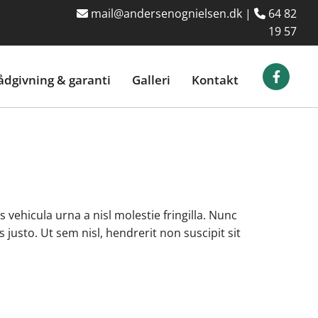
mail@andersenognielsen.dk
|
64 82


19 57
ådgivning & garanti
Galleri
Kontakt
vehicula urna a nisl molestie fringilla. Nunc
 justo. Ut sem nisl, hendrerit non suscipit sit