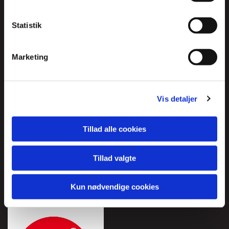
Andersen & Nielsen Byggeri Og Rådgivning ApS
Statistik
Lindøvej 28
5450 Otterup
Marketing
CVR: 19298442
Telefon:
Vis detaljer
64 82 19 57
Email:
Tillad alle cookies
mail@andersenognielsen.dk
Tillad valgte
Kun nødvendige cookies