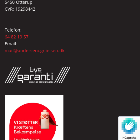
5450 Otterup
CVR: 19298442
Telefon:
64 82 19 57
Email:
mail@andersenognielsen.dk
hCaptcha