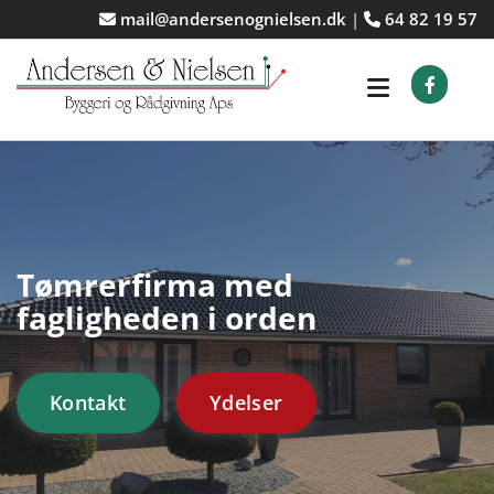
mail@andersenognielsen.dk
|
64 82 19 57


Tømrerfirma med
fagligheden i orden
Kontakt
Ydelser